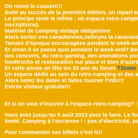
On remet le couvert!!!
Suite au succès de la première édition, on repart e
Le principe reste le même : un espace retro-campi
inscriptions).
Matériel de camping vintage obligatoire!
Alors sortez vos canadiennes,nettoyez la caravane
Tenues d’époque encouragées pendant le week-en
Et sinon il se passe quoi pendant le week-end? Ben
des concerts, du retro-gaming, des animations po
foodtrucks et restauration sur place et bien d’autr
Et cette année on fête les 20 ans du forum
T3zone
Un espace dédié au sein du retro-camping et des 
Alors notez les dates et faites tourner l’info!!!
Entrée visiteur gratuite!!!
Et si on veut s’inscrire à l’espace retro-camping? :
Vous avez jusqu’au 5 août 2023 pour le faire. Le f
limité. Camping à l’ancienne ! : pas d’électricité, 
Pour commander ses billets c’est ici!